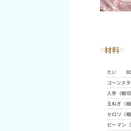
材料
◇
◇
たい 80
コーンスタ
人参（細切
玉ねぎ（細
セロリ（細
ピーマン（