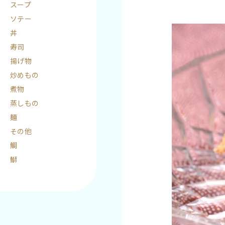
スープ
ソテー
丼
寿司
揚げ物
炒めもの
煮物
蒸しもの
麺
その他
鯛
鰤