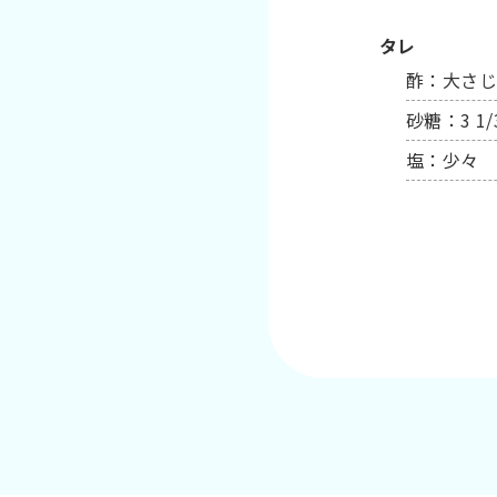
タレ
酢：大さじ3 
砂糖：3 1/3
塩：少々