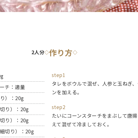
作り方
2人分
◇
◇
step1
g
タレをボウルで混ぜ、人参と玉ねぎ、
ーチ：適量
ンを加える。
り）：20g
step2
切り）：20g
たいにコーンスターチをまぶして唐揚
切り）：20g
えて混ぜて冷ましておく。
細切り）：20g